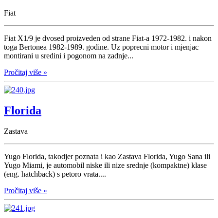
Fiat
Fiat X1/9 je dvosed proizveden od strane Fiat-a 1972-1982. i nakon
toga Bertonea 1982-1989. godine. Uz poprecni motor i mjenjac
montirani u sredini i pogonom na zadnje...
Pročitaj više »
Florida
Zastava
Yugo Florida, takodjer poznata i kao Zastava Florida, Yugo Sana ili
Yugo Miami, je automobil niske ili nize srednje (kompaktne) klase
(eng. hatchback) s petoro vrata....
Pročitaj više »