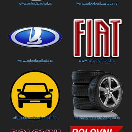
www.autootpadfiat.rs
www.autootpadzastava.rs
www.autootpadlada.rs
www.fiat-auto-otpad.rs
otkuppolovnihautomobila.rs
polovnegumenovibeograd.rs