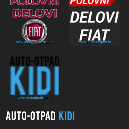
www.polovnidelovifiat.rs
www.fiatautootpad.rs
www.autootpadkidi.rs