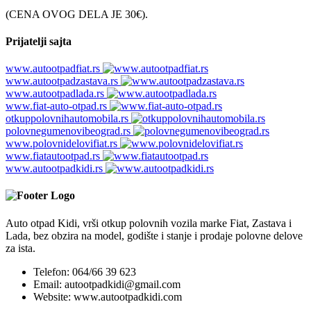
(CENA OVOG DELA JE 30€).
Prijatelji sajta
www.autootpadfiat.rs
www.autootpadzastava.rs
www.autootpadlada.rs
www.fiat-auto-otpad.rs
otkuppolovnihautomobila.rs
polovnegumenovibeograd.rs
www.polovnidelovifiat.rs
www.fiatautootpad.rs
www.autootpadkidi.rs
Auto otpad Kidi, vrši otkup polovnih vozila marke Fiat, Zastava i
Lada, bez obzira na model, godište i stanje i prodaje polovne delove
za ista.
Telefon:
064/66 39 623
Email:
autootpadkidi@gmail.com
Website:
www.autootpadkidi.com