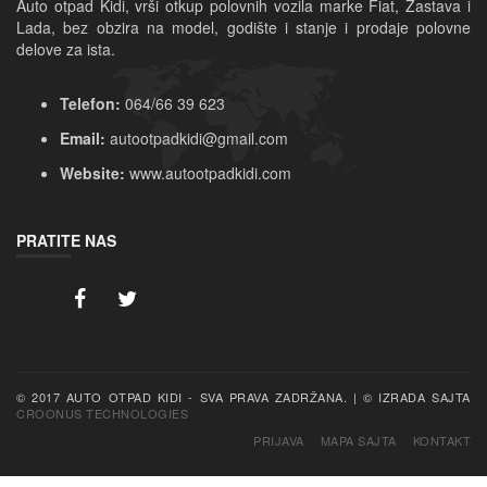
Auto otpad Kidi, vrši otkup polovnih vozila marke Fiat, Zastava i 
Lada, bez obzira na model, godište i stanje i prodaje polovne 
delove za ista.
Telefon:
064/66 39 623
Email:
autootpadkidi@gmail.com
Website:
www.autootpadkidi.com
PRATITE NAS
CROONUS TECHNOLOGIES
PRIJAVA
MAPA SAJTA
KONTAKT