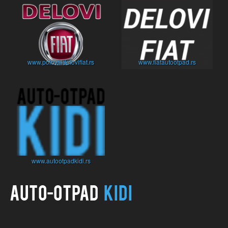
www.polovnidelovifiat.rs
www.fiatautootpad.rs
www.autootpadkidi.rs