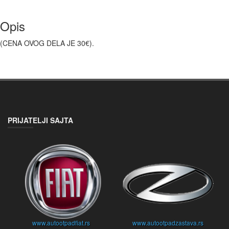
Opis
(CENA OVOG DELA JE 30€).
PRIJATELJI SAJTA
www.autootpadfiat.rs
www.autootpadzastava.rs