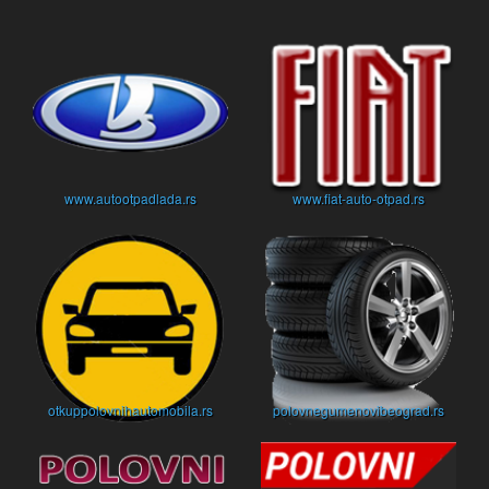
www.autootpadlada.rs
www.fiat-auto-otpad.rs
otkuppolovnihautomobila.rs
polovnegumenovibeograd.rs