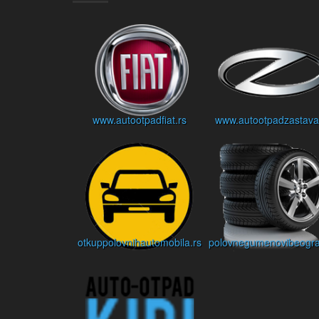
www.autootpadfiat.rs
www.autootpadzastava
otkuppolovnihautomobila.rs
polovnegumenovibeogra