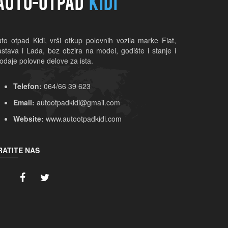
to otpad Kidi, vrši otkup polovnih vozila marke Fiat, 
stava i Lada, bez obzira na model, godište i stanje i 
odaje polovne delove za ista.
Telefon:
064/66 39 623
Email:
autootpadkidi@gmail.com
Website:
www.autootpadkidi.com
RATITE NAS