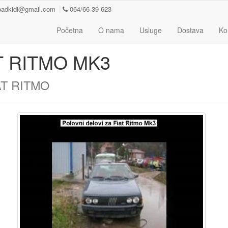
padkidi@gmail.com
064/66 39 623
Početna
O nama
Usluge
Dostava
Ko
T RITMO MK3
AT RITMO 