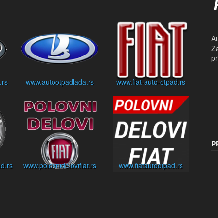
Au
Za
pr
.rs
www.autootpadlada.rs
www.fiat-auto-otpad.rs
P
d.rs
www.polovnidelovifiat.rs
www.fiatautootpad.rs