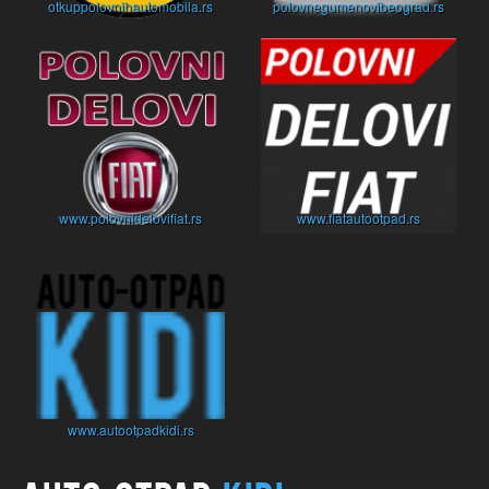
otkuppolovnihautomobila.rs
polovnegumenovibeograd.rs
www.polovnidelovifiat.rs
www.fiatautootpad.rs
www.autootpadkidi.rs