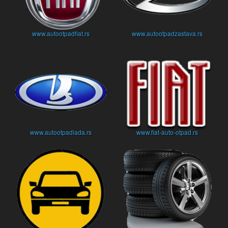
www.autootpadfiat.rs
www.autootpadzastava.rs
www.autootpadlada.rs
www.fiat-auto-otpad.rs