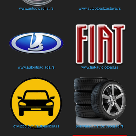
www.autootpadfiat.rs
www.autootpadzastava.rs
www.autootpadlada.rs
www.fiat-auto-otpad.rs
otkuppolovnihautomobila.rs
polovnegumenovibeograd.rs