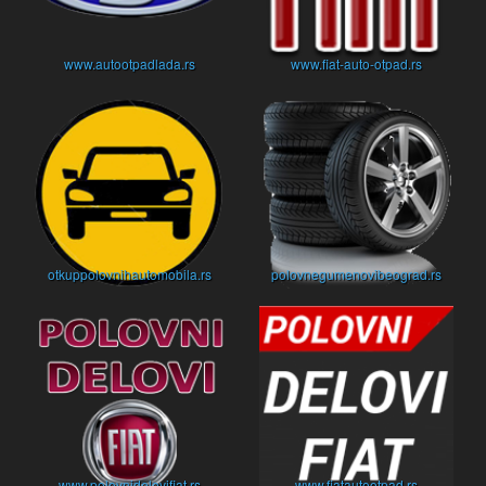
www.autootpadlada.rs
www.fiat-auto-otpad.rs
otkuppolovnihautomobila.rs
polovnegumenovibeograd.rs
www.polovnidelovifiat.rs
www.fiatautootpad.rs