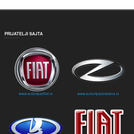
PRIJATELJI SAJTA
www.autootpadfiat.rs
www.autootpadzastava.rs