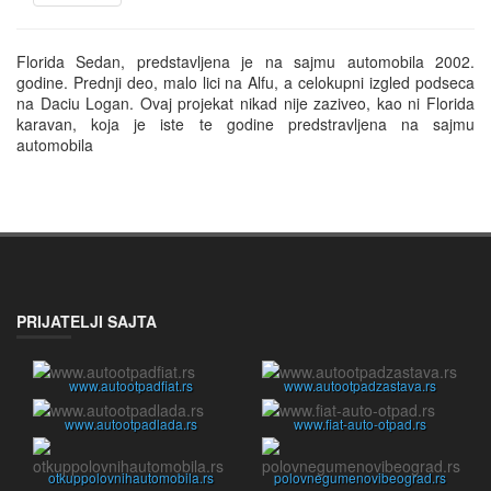
Florida Sedan, predstavljena je na sajmu automobila 2002. 
godine. Prednji deo, malo lici na Alfu, a celokupni izgled podseca 
na Daciu Logan. Ovaj projekat nikad nije zaziveo, kao ni Florida 
karavan, koja je iste te godine predstravljena na sajmu 
automobila
PRIJATELJI SAJTA
www.autootpadfiat.rs
www.autootpadzastava.rs
www.autootpadlada.rs
www.fiat-auto-otpad.rs
otkuppolovnihautomobila.rs
polovnegumenovibeograd.rs