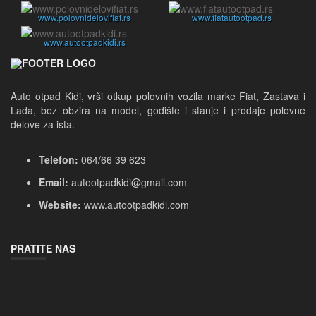
www.polovnidelovifiat.rs
www.fiatautootpad.rs
www.autootpadkidi.rs
Auto otpad Kidi, vrši otkup polovnih vozila marke Fiat, Zastava i 
Lada, bez obzira na model, godište i stanje i prodaje polovne 
delove za ista.
Telefon:
064/66 39 623
Email:
autootpadkidi@gmail.com
Website:
www.autootpadkidi.com
PRATITE NAS