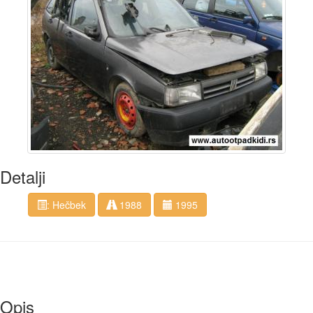
Detalji
: Hečbek
1988
1995
Opis