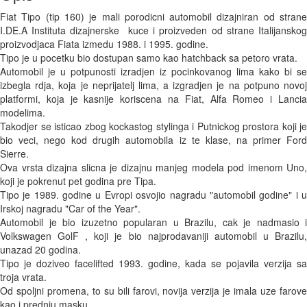
Fiat Tipo (tip 160) je mali porodicni automobil dizajniran od strane 
I.DE.A Instituta dizajnerske  kuce i proizveden od strane Italijanskog 
proizvodjaca Fiata izmedu 1988. i 1995. godine.

Tipo je u pocetku bio dostupan samo kao hatchback sa petoro vrata. 

Automobil je u potpunosti izradjen iz pocinkovanog lima kako bi se 
izbegla rdja, koja je neprijatelj lima, a izgradjen je na potpuno novoj 
platformi, koja je kasnije koriscena na Fiat, Alfa Romeo i Lancia 
modelima. 

Takodjer se isticao zbog kockastog stylinga i Putnickog prostora koji je 
bio veci, nego kod drugih automobila iz te klase, na primer Ford 
Sierre.

Ova vrsta dizajna slicna je dizajnu manjeg modela pod imenom Uno, 
koji je pokrenut pet godina pre Tipa.

Tipo je 1989. godine u Evropi osvojio nagradu "automobil godine" i u 
Irskoj nagradu "Car of the Year".

Automobil je bio izuzetno popularan u Brazilu, cak je nadmasio i 
Volkswagen GolF , koji je bio najprodavaniji automobil u Brazilu, 
unazad 20 godina.

Tipo je doziveo facelifted 1993. godine, kada se pojavila verzija sa 
troja vrata. 

Od spoljni promena, to su bili farovi, novija verzija je imala uze farove 
kao i prednju masku. 
