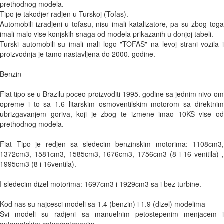
prethodnog modela.

Tipo je takodjer radjen u Turskoj (Tofas). 

Automobili izradjeni u tofasu, nisu imali katalizatore, pa su zbog toga 
imali malo vise konjskih snaga od modela prikazanih u donjoj tabeli. 

Turski automobili su imali mali logo "TOFAS" na levoj strani vozila i 
proizvodnja je tamo nastavljena do 2000. godine.

Benzin

Fiat tipo se u Brazilu poceo proizvoditi 1995. godine sa jednim nivo-om 
opreme i to sa 1.6 litarskim osmoventilskim motorom sa direktnim 
ubrizgavanjem goriva, koji je zbog te izmene imao 10KS vise od 
prethodnog modela.

Fiat Tipo je redjen sa sledecim benzinskim motorima: 1108cm3, 
1372cm3, 1581cm3, 1585cm3, 1676cm3, 1756cm3 (8 i 16 venitila) , 
1995cm3 (8 i 16ventila).

I sledecim dizel motorima: 1697cm3 i 1929cm3 sa i bez turbine.

Kod nas su najcesci modeli sa 1.4 (benzin) i 1.9 (dizel) modelima 

Svi modeli su radjeni sa manuelnim petostepenim menjacem i 