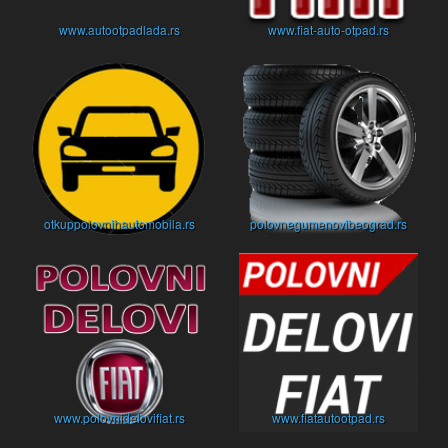
www.autootpadlada.rs
www.fiat-auto-otpad.rs
otkuppolovnihautomobila.rs
polovnegumenovibeograd.rs
www.polovnidelovifiat.rs
www.fiatautootpad.rs