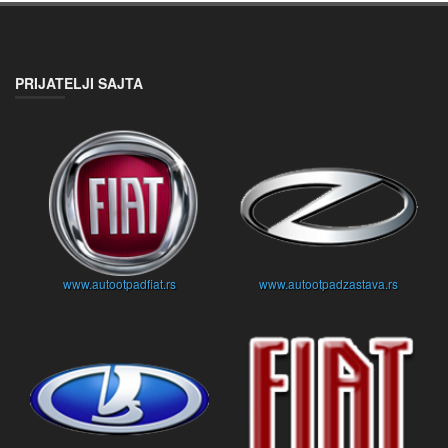
PRIJATELJI SAJTA
www.autootpadfiat.rs
www.autootpadzastava.rs