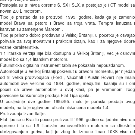
Postojala su tri nivoa opreme S, SX i SLX, a postojao je i GT model sa 
novim 2.0 L motorom.

Tipo je prestao da se proizvodi 1995. godine, kada ga je zamenio 
model Brava sa petoro i Bravo sa troja vrata. Tempra limuzina i 
karavan su zamenjene Mareom . 

Tipo je prilicno dobro prodavan u Velikoj Britaniji, u pocetku je osvajao 
pohvale za svoj inovativni i prakticni dizajn, kao i za njegove dobre 
vozne karakteristike. 

1.1 litarska verzija nije bila dostupna u Velikoj Britaniji, vec je osnovni 
model bio sa 1,4-litarskim motorom.

Futuristicka digitalna instrument tabla se pokazala nepouzdanom. 

Automobil je u Velikoj Britaniji pokrenut u pravom momentu, jer nijedan 
od tri velika proizvodjaca (Ford , Vauxhall i Austin Rover) nije imala 
automobil ove velicine od 1984. godine, medjutim, kasnije su i oni 
poceli da prave automobile u ovoj klasi, pa je vremenom zbog 
povecane konkurencije prodaja Fiat Tipa opala.

U posljednje dve godine 1994/95. malo je porasla prodaja ovog 
modela, na to je uglavnom uticala niska cena modela 1.4.

Proizvodnja izvan Italije.

Fiat tipo se u Brazilu poceo proizvoditi 1995. godine sa jednim nivo-om 
opreme i to sa 1.6 litarskim osmoventilskim motorom sa direktnim 
ubrizgavanjem goriva, koji je zbog te izmene imao 10KS vise od 