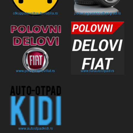
otkuppolovnihautomobila.rs
polovnegumenovibeograd.rs
www.polovnidelovifiat.rs
www.fiatautootpad.rs
www.autootpadkidi.rs