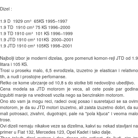
Dizel :

1.9 D  1929 cm³  65KS 1995–1997

1.9 TD  1910 cm³ 75 KS 1996–2000

1.9 TD 1910 cm³  101 KS 1996–1999

1.9 JTD 1910 cm³ 101KS  2000–2001

1.9 JTD 1910 cm³ 105KS 1998–2001

Najbolji izbor je moderni dizelas, gore pomenuti komon-rejl JTD od 1.9 
litara i 105 KS. 

Trosi u proseku malo, 6,5 evrodizela, izuzetno je elastican i relativno 
tih, a nudi i prostojne perfomanse. 

Retko ce kome ubrzanje od 10,8 s do stotke biti nedovoljno ubedljivo. 

Cena modela sa JTD motorom je veca, ali cete posle par godina 
izgubiti manje na vrednosti vozila nego sa benzinskim motorom. 

Ono sto vam ja mogu reci, radeci ovaj posao i susretajuci se sa ovim 
motorom, je da su JTD motori izuzetno, ali zaista izuzetno dobri, da su 
mali potrosaci, zivahni, dugotrajni, pale na "pola kljuca" i veoma malo 
trose. 

Ovi dizeli nemaju nikakve veze sa dizelima, kakvi su nekad stavljani na 
primer u Fiat 132, Mercedes 123, Opel Kadet i tako dalje. 
