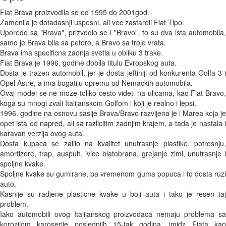
Fiat Brava proizvodila se od 1995 do 2001god. 

Zamenila je dotadasnji uspesni, ali vec zastareli Fiat Tipo. 

Uporedo sa "Brava", prizvodio se i "Bravo", to su dva ista automobila, 
samo je Brava bila sa petoro, a Bravo sa troje vrata. 

Brava ima specificna zadnja svetla u obliku 3 trake. 

Fiat Brava je 1996. godine dobila titulu Evropskog auta. 

Dosta je trazen automobil, jer je dosta jeftiniji od konkurenta Golfa 3 i 
Opel Astre, a ima bogatiju opremu od Nemackih automobila. 

Ovaj model se ne moze toliko cesto videti na ulicama, kao Fiat Bravo, 
koga su mnogi zvali Italijanskom Golfom i koji je realno i lepsi. 

1996. godine na osnovu sasije Brava/Bravo razvijena je i Marea koja je 
opet ista od napred, ali sa razlicitim zadnjim krajem, a tada je nastala i 
karavan verzija ovog auta. 

Dosta kupaca se zalilo na kvalitet unutrasnje plastike, potrosnju, 
amortizere, trap, auspuh, ivice blatobrana, grejanje zimi, unutrasnje i 
spoljne kvake. 

Spoljne kvake su gumirane, pa vremenom guma popuca i to dosta ruzi 
auto. 

Kasnije su radjene plasticne kvake u boji auta i tako je resen taj 
problem.  

Iako automobili ovog Italijanskog proizvodaca nemaju problema sa 
korozijom karoserije poslednjih 15-tak godina, imidz Fiata kao 