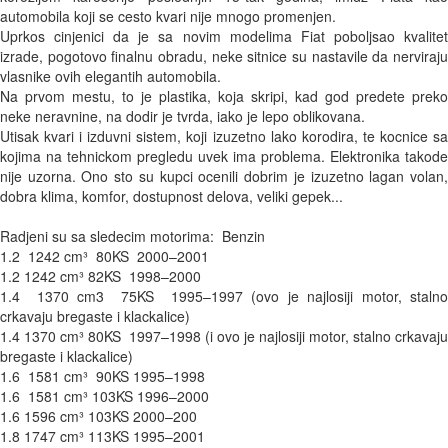
automobila koji se cesto kvari nije mnogo promenjen. 

Uprkos cinjenici da je sa novim modelima Fiat poboljsao kvalitet 
izrade, pogotovo finalnu obradu, neke sitnice su nastavile da nerviraju 
vlasnike ovih elegantih automobila. 

Na prvom mestu, to je plastika, koja skripi, kad god predete preko 
neke neravnine, na dodir je tvrda, iako je lepo oblikovana. 

Utisak kvari i izduvni sistem, koji izuzetno lako korodira, te kocnice sa 
kojima na tehnickom pregledu uvek ima problema. Elektronika takode 
nije uzorna. Ono sto su kupci ocenili dobrim je izuzetno lagan volan, 
dobra klima, komfor, dostupnost delova, veliki gepek... 

Radjeni su sa sledecim motorima:  Benzin  

1.2  1242 cm³  80KS  2000–2001  

1.2 1242 cm³ 82KS  1998–2000

1.4  1370 cm3  75KS  1995–1997 (ovo je najlosiji motor, stalno 
crkavaju bregaste i klackalice) 

1.4 1370 cm³ 80KS  1997–1998 (i ovo je najlosiji motor, stalno crkavaju 
bregaste i klackalice) 

1.6  1581 cm³  90KS 1995–1998 

1.6  1581 cm³ 103KS 1996–2000  

1.6 1596 cm³ 103KS 2000–200 

1.8 1747 cm³ 113KS 1995–2001    
