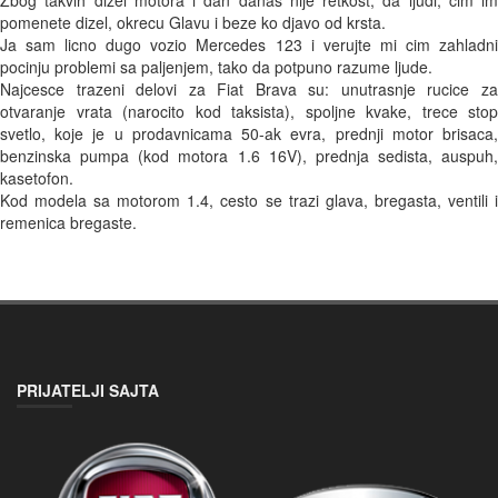
Zbog takvih dizel motora i dan danas nije retkost, da ljudi, cim im 
pomenete dizel, okrecu Glavu i beze ko djavo od krsta. 

Ja sam licno dugo vozio Mercedes 123 i verujte mi cim zahladni 
pocinju problemi sa paljenjem, tako da potpuno razume ljude. 

Najcesce trazeni delovi za Fiat Brava su: unutrasnje rucice za 
otvaranje vrata (narocito kod taksista), spoljne kvake, trece stop 
svetlo, koje je u prodavnicama 50-ak evra, prednji motor brisaca, 
benzinska pumpa (kod motora 1.6 16V), prednja sedista, auspuh, 
kasetofon. 

Kod modela sa motorom 1.4, cesto se trazi glava, bregasta, ventili i 
remenica bregaste. 
PRIJATELJI SAJTA